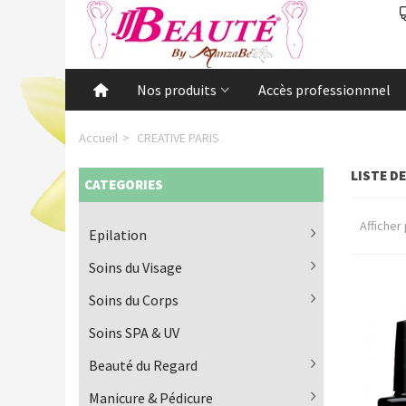
Nos produits
Accès professionnnel
Accueil
>
CREATIVE PARIS
LISTE D
CATEGORIES
Afficher
Epilation
Soins du Visage
Soins du Corps
Soins SPA & UV
Beauté du Regard
Manicure & Pédicure