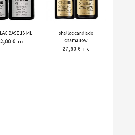
LAC BASE 15 ML
shellac candiede
chamallow
2,00 €
TTC
27,60 €
TTC